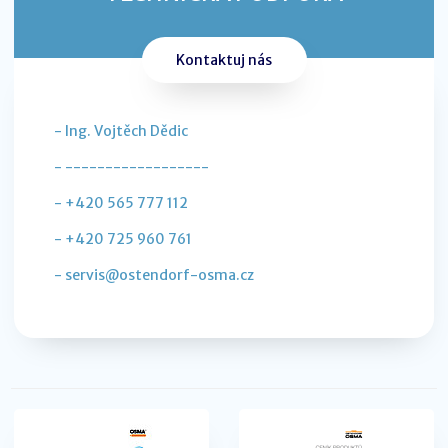
Kontaktuj nás
- Ing. Vojtěch Dědic
- ------------------
- +420 565 777 112
- +420 725 960 761
- servis@ostendorf-osma.cz