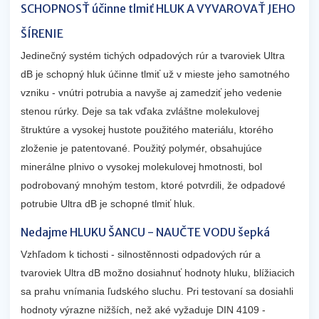
SCHOPNOSŤ účinne tlmiť HLUK A VYVAROVAŤ JEHO
ŠÍRENIE
Jedinečný systém tichých odpadových rúr a tvaroviek Ultra
dB je schopný hluk účinne tlmiť už v mieste jeho samotného
vzniku - vnútri potrubia a navyše aj zamedziť jeho vedenie
stenou rúrky. Deje sa tak vďaka zvláštne molekulovej
štruktúre a vysokej hustote použitého materiálu, ktorého
zloženie je patentované. Použitý polymér, obsahujúce
minerálne plnivo o vysokej molekulovej hmotnosti, bol
podrobovaný mnohým testom, ktoré potvrdili, že odpadové
potrubie Ultra dB je schopné tlmiť hluk.
Nedajme HLUKU ŠANCU - ​​NAUČTE VODU šepká
Vzhľadom k tichosti - silnostěnnosti odpadových rúr a
tvaroviek Ultra dB možno dosiahnuť hodnoty hluku, blížiacich
sa prahu vnímania ľudského sluchu. Pri testovaní sa dosiahli
hodnoty výrazne nižších, než aké vyžaduje DIN 4109 -