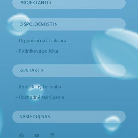
PROJEKTANTI
O SPOLOČNOSTI
- Organizačná štruktúra
- Podniková politika
KONTAKT
- Kontaktný formulár
- Obchodné zastúpenie
NASLEDUJ NÁS