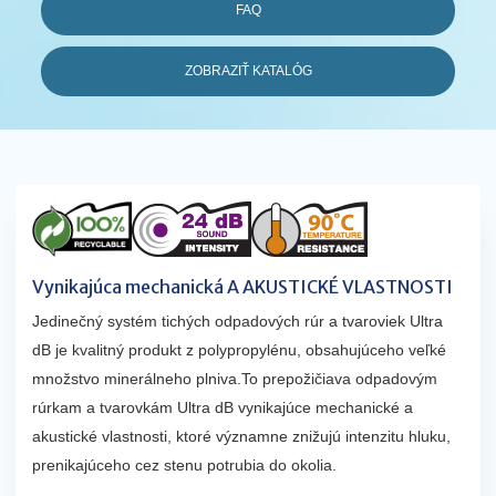
FAQ
ZOBRAZIŤ KATALÓG
Vynikajúca mechanická A AKUSTICKÉ VLASTNOSTI
Jedinečný systém tichých odpadových rúr a tvaroviek Ultra
dB je kvalitný produkt z polypropylénu, obsahujúceho veľké
množstvo minerálneho plniva.To prepožičiava odpadovým
rúrkam a tvarovkám Ultra dB vynikajúce mechanické a
akustické vlastnosti, ktoré významne znižujú intenzitu hluku,
prenikajúceho cez stenu potrubia do okolia.