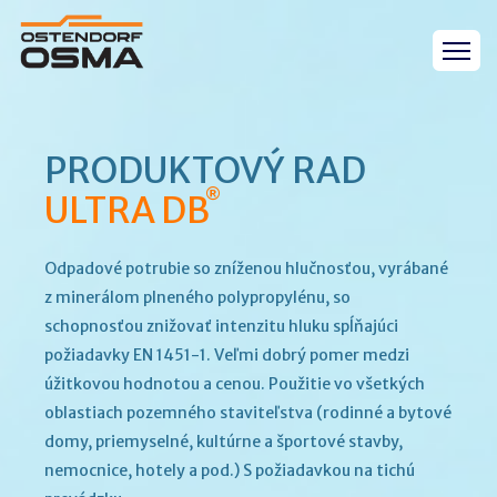
PRODUKTOVÝ RAD
®
ULTRA DB
Odpadové potrubie so zníženou hlučnosťou, vyrábané
z minerálom plneného polypropylénu, so
schopnosťou znižovať intenzitu hluku spĺňajúci
požiadavky EN 1451-1. Veľmi dobrý pomer medzi
úžitkovou hodnotou a cenou. Použitie vo všetkých
oblastiach pozemného staviteľstva (rodinné a bytové
domy, priemyselné, kultúrne a športové stavby,
nemocnice, hotely a pod.) S požiadavkou na tichú