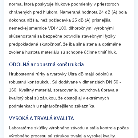
norma, ktorá poskytuje hlukové podmienky v priestoroch
chránených pred hlukom. Nameraná hodnota 24 dB (A) bola
dokonca nižšia, než požiadavka 25 dB (A) prísnejšia
nemeckej smernice VDI 4100. dlhoročnými výrobnými
skúsenosťami sa bezpečne potvrdila stavebnými fyziky
predpokladaná skutočnosť, že iba silná stena a optimálne
zvolená hustota materiálu sú schopné účinne tlmiť hluk.
ODOLNÁ a robustná konštrukcia
Hrubostenné rúrky a tvarovky Ultra dB majú odolnú a
robustnú konštrukciu. Sú dodávané v dimenziách DN 50 -
160. Kvalitný materiál, spracovanie, povrchová úprava a
kvalitný obal sú zárukou, že obstojí aj v extrémnych
podmienkach u najnáročnejšieho zákazníka.
VYSOKÁ A TRVALÁ KVALITA
Laboratórne skúšky výrobného závodu a stála kontrola počas
výrobného procesu sú zárukou trvalej a vysokej kvality.