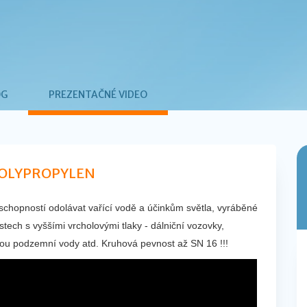
ÓG
PREZENTAČNÉ VIDEO
POLYPROPYLEN
 schopností odolávat vařící vodě a účinkům světla, vyráběné
ech s vyššími vrcholovými tlaky - dálniční vozovky,
inou podzemní vody atd. Kruhová pevnost až SN 16 !!!