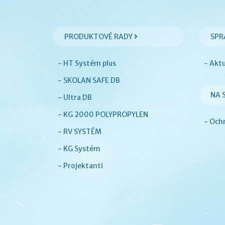
PRODUKTOVÉ RADY
SPR
- HT Systém plus
- Akt
- SKOLAN SAFE DB
NA 
- Ultra DB
- KG 2000 POLYPROPYLEN
- Och
- RV SYSTÉM
- KG Systém
- Projektanti