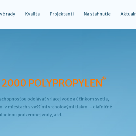
vé rady
Kvalita
Projektanti
Na stahnutie
Aktual
®
 2000 POLYPROPYLEN
 schopnosťou odolávať vriacej vode a účinkom svetla,
mi v miestach s vyššími vrcholovými tlakmi - diaľničné
 hladinou podzemnej vody, atď.