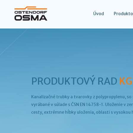
Úvod
Produkto
PRODUKTOVÝ RAD
KG
Kanalizačné trubky a tvarovky z polypropylenu, so
vyrábané v súlade s ČSN EN 14758-1. Uloženie v ze
cesty, extrémne hĺbky uloženia, oblasti s vysokou