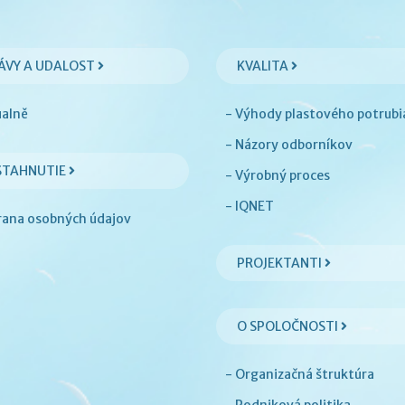
ÁVY A UDALOST
KVALITA
ualně
- Výhody plastového potrubi
- Názory odborníkov
STAHNUTIE
- Výrobný proces
- IQNET
rana osobných údajov
PROJEKTANTI
O SPOLOČNOSTI
- Organizačná štruktúra