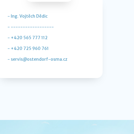
- Ing. Vojtěch Dědic
- ------------------
- +420 565 777 112
- +420 725 960 761
- servis@ostendorf-osma.cz